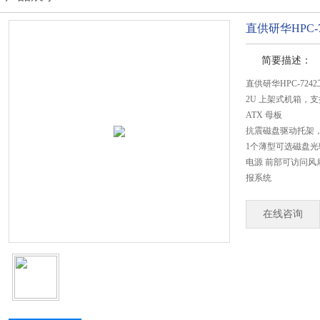
直供研华HPC-
简要描述：
直供研华HPC-724
2U 上架式机箱，支持A
ATX 母板
抗震磁盘驱动托架，支持4
1个薄型可选磁盘光驱, 
电源 前部可访问风
报系统
在线咨询