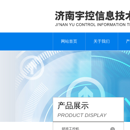
网站首页
关于我们
产
产品展示
PRODUCT DISPLAY
研祥工控机