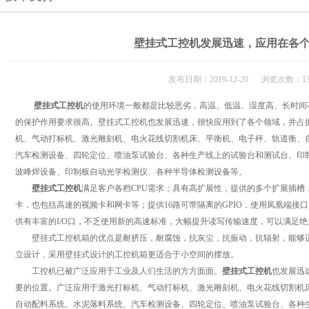
壁挂式工控机发展迅速，应用在各
发布日期：2019-12-20 浏览次数：13
壁挂式工控机
的使用环境一般都是比较恶劣，高温、低温、湿度高、长时间
的保护作用要求很高。壁挂式工控机也发展迅速，很快应用到了各个领域，并占
机、气动打标机、激光雕刻机、电火花线切割机床、平衡机、电子秤、轨道衡、
汽车检测设备、四轮定位、喷油泵试验台、各种生产线上的试验台和测试台、印制
波峰焊设备、印制板自动光学检测仪、各种半导体检测设备等。
壁挂式工控机
满足客户各档CPU需求；具有高扩展性，提供的多个扩展插槽
卡，也包括高速的视频卡和网卡等；提供16路可带隔离的GPIO，使用凤凰端接
供有丰富的I/O口，不乏使用新的高速标准，大幅提升读写传输速度，可以满足
壁挂式工控机箱的优点是耐挤压，耐腐蚀，抗灰尘，抗振动，抗辐射，能够适
立设计，采用壁挂式设计的工控机箱更适合于小空间的摆放。
工控机已被广泛应用于工业及人们生活的方方面面。
壁挂式工控机
也发展迅
要的位置。广泛应用于激光打标机、气动打标机、激光雕刻机、电火花线切割机
自动配料系统、水泥落料系统、汽车检测设备、四轮定位、喷油泵试验台、各种