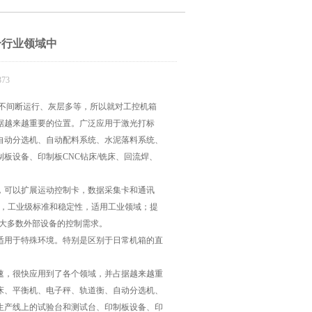
个行业领域中
73
不间断运行、灰层多等，所以就对工控机箱
据越来越重要的位置。广泛应用于激光打标
自动分选机、自动配料系统、水泥落料系统、
板设备、印制板CNC钻床/铣床、回流焊、
，可以扩展运动控制卡，数据采集卡和通讯
口，工业级标准和稳定性，适用工业领域；提
绝大多数外部设备的控制需求。
用于特殊环境。特别是区别于日常机箱的直
速，很快应用到了各个领域，并占据越来越重
床、平衡机、电子秤、轨道衡、自动分选机、
生产线上的试验台和测试台、印制板设备、印