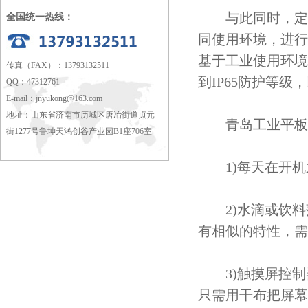
与此同时，定制
全国统一热线：
同使用环境，进行
基于工业使用环境
传真（FAX）：13793132511
到IP65防护等
QQ：47312761
E-mail：
jnyukong@163.com
地址：山东省济南市历城区唐冶街道贞元
青岛工业平板
街1277号鲁坤天鸿创谷产业园B1座706室
1)每天在开机
2)水滴或饮料
有相似的特性，需
3)触摸屏控制
只需用干布把屏幕