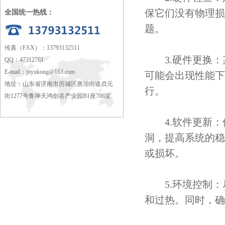
保它们没有物理损
全国统一热线：
题。
传真（FAX）：13793132511
3.硬件更换：
QQ：47312761
E-mail：
jnyukong@163.com
可能会出现性能下
地址：山东省济南市历城区唐冶街道贞元
行。
街1277号鲁坤天鸿创谷产业园B1座706室
4.软件更新：
洞，提高系统的稳
或损坏。
5.环境控制：
和过热。同时，确