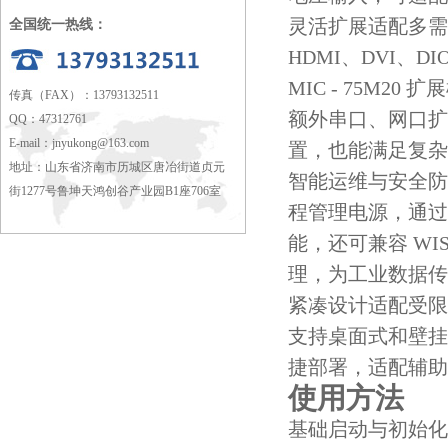
灵活扩展适配多需求：借
全国统一热线：
HDMI、DVI、DI
MIC - 75M20 
传真（FAX）：13793132511
额外串口、网口扩展
QQ：47312761
E-mail：
jnyukong@163.com
置，也能满足复杂
地址：山东省济南市历城区唐冶街道贞元
智能运维与安全防
街1277号鲁坤天鸿创谷产业园B1座706室
程管理电源，通过 v
能，还可兼容 WIS
理，为工业数据传
紧凑设计适配受限空间
支持桌面式和壁挂
捷部署，适配辅助
使用方法
基础启动与初始化：连