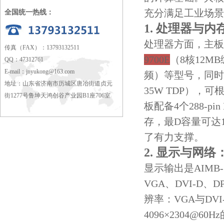
充分满足工业场景
全国统一热线：
1. 处理器与
处理器方面，主板支
传真（FAX）：13793132511
9700E
（8核12MB
QQ：47312761
E-mail：
jnyukong@163.com
频）等型号，同时兼
地址：山东省济南市历城区唐冶街道贞元
35W TDP）
街1277号鲁坤天鸿创谷产业园B1座706室
板配备4个288-pi
存，最D容量可达
了有力支撑。
2. 显示与网
显示输出是AIMB
VGA、DVI-
辨率：VGA与DVI
4096×2304