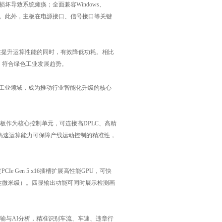
BIOS损坏导致系统瘫痪；全面兼容Windows、
突。此外，主板在电源接口、信号接口等关键
主板在提升运算性能的同时，有效降低功耗。相比
，符合绿色工业发展趋势。
高D工业领域，成为推动行业智能化升级的核心
主板作为核心控制单元，可连接高DPLC、高精
高速运算能力可保障产线运动控制的精准性，
Gen 5 x16插槽扩展高性能GPU，可快
可达微米级）。四显输出功能可同时展示检测画
传输与AI分析，精准识别车流、车速、违章行