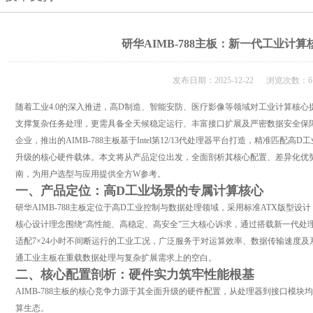
研华AIMB-788主板：新一代工业计
发布日期：2025-12-22 浏览次数：6
随着工业4.0的深入推进，高D制造、智能安防、医疗影像等领域对工业计算核
支撑复杂任务处理，更需具备全天候稳定运行、丰富接口扩展及严密数据安全保
企业，推出的AIMB-788主板基于Intel第12/13代处理器平台打造，精准匹
升级的核心硬件载体。本文将从产品定位出发，全面剖析其核心配置、差异化优
南，为用户选型与应用提供全方W参考。
一、产品定位：高D工业场景的专属计算核心
研华AIMB-788主板定位于高D工业控制与数据处理领域，采用标准ATX版型设计（
核心设计理念围绕“高性能、高稳定、高安全”三大核心诉求，通过搭载新一代处理
适配7×24小时不间断运行的工业工况，广泛服务于对运算效率、数据传输速度及
通工业主板在重载数据处理与复杂扩展需求上的空白。
二、核心配置剖析：硬件实力筑牢性能根基
AIMB-788主板的核心竞争力源于其全面升级的硬件配置，从处理器到接口模
算生态。