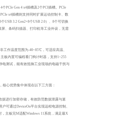
Ie Gen 4 x4插槽及2个PCI插槽。PCIe
PCIe x4插槽则支持同时扩展运动控制卡、数
3.2 Gen2+8个USB 2.0）、8个可切换
C、触摸屏、条码扫描器、打印机等工业外设，无需
非工作温度范围为-40~85℃，可适应高温、
主板内置可编程看门狗计时器，支持1~255
静电测试，能有效抵御工业现场的电磁干扰与
力，核心优势集中体现在以下三方面：
业敏感数据进行加密存储，有效防范数据泄露与篡
，用户可通过DeviceOn平台实现远程电源控制、
板完M适配Windows 11系统，满足最X