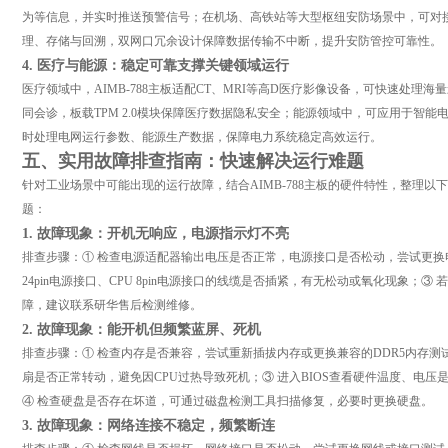
为等信息，并实时推送预警信号；在机场、高铁站等大型枢纽安防场景中，可对
理、存储与回溯，双网口冗余设计保障数据传输不中断，提升安防管控可靠性。
4. 医疗与能源：稳定可靠支撑关键领域运行
医疗领域中，AIMB-788主板适配CT、MRI等高D医疗影像设备，可快速处理
同会诊，板载TPM 2.0模块保障医疗数据隐私安全；能源领域中，可应用于智
时处理电网运行参数、能源生产数据，保障电力系统稳定高效运行。
五、实用故障排查指南：快速解决运行难题
针对工业场景中可能出现的运行故障，结合AIMB-788主板的硬件特性，整理
题：
1. 故障现象：开机无响应，电源指示灯不亮
排查步骤：① 检查电源适配器输出电压是否正常，电源接口是否松动，尝试更换
24pin电源接口、CPU 8pin电源接口的线缆是否插紧，有无松动或氧化现象；
障，建议联系研华售后检测维修。
2. 故障现象：能开机但频繁蓝屏、死机
排查步骤：① 检查内存是否兼容，尝试重新插拔内存或更换兼容的DDR5内存测
扇是否正常转动，避免因CPU过热导致死机；③ 进入BIOS查看硬件温度、电压
④ 检查硬盘是否存在坏道，可通过磁盘检测工具扫描修复，必要时更换硬盘。
3. 故障现象：网络连接不稳定，频繁断连