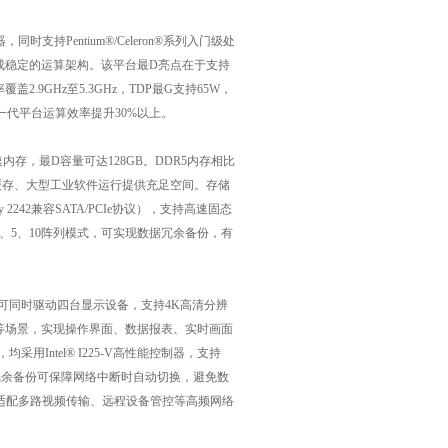
理器，同时支持Pentium®/Celeron®系列入门级处
组，形成稳定的运算架构。该平台最D亮点在于支持
2.9GHz至5.3GHz，TDP最G支持65W，
一代平台运算效率提升30%以上。
高速内存，最D容量可达128GB。DDR5内存相比
缓存、大型工业软件运行提供充足空间。存储
 2242兼容SATA/PCIe协议），支持高速固态
 0、1、5、10阵列模式，可实现数据冗余备份，有
，可同时驱动四台显示设备，支持4K高清分辨
等场景，实现操作界面、数据报表、实时画面
Intel® I225-V高性能控制器，支持
其中，冗余备份可保障网络中断时自动切换，避免数
适配多路视频传输、远程设备管控等高频网络