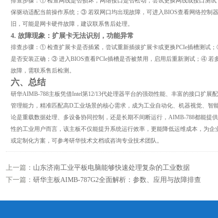
排查步骤：① 检查网线是否损坏，网络接口是否松动，尝试更换网线或接口测试
保驱动适配当前操作系统；③ 若双网口均出现故障，可进入BIOS查看网络控制
旧，可能是网卡硬件故障，建议联系售后处理。
4. 故障现象：扩展卡无法识别，功能异常
排查步骤：① 检查扩展卡是否插紧，尝试重新插拔扩展卡或更换PCIe插槽测试
是否安装正确；③ 进入BIOS查看PCIe插槽是否被禁用，启用后重新测试；④ 若
故障，需联系售后检测。
六、总结
研华AIMB-788主板凭借Intel第12/13代处理器平台的强劲性能、丰富的接
管理能力，精准匹配高D工业场景的核心需求，成为工业自动化、机器视觉、智
论是重载数据处理、多设备协同控制，还是长期不间断运行，AIMB-788都能
性的工业用户而言，该主板不仅能提升系统运行效率，更能降低运维成本，为企
或定制化方案，可参考研华技术文档或咨询专业技术团队。
上一篇：
山东济南工业平板电脑能够快速处理复杂的工业数据
下一篇：
研华主板AIMB-787G2全面解析：参数、应用与故障排查