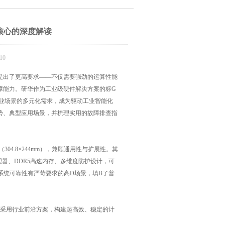
算核心的深度解读
10
心提出了更高要求——不仅需要强劲的运算性能
障能力。研华作为工业级硬件解决方案的标G
配高D工业场景的多元化需求，成为驱动工业智能化
势、典型应用场景，并梳理实用的故障排查指
304.8×244mm），兼顾通用性与扩展性。其
器、DDR5高速内存、多维度防护设计，可
系统可靠性有严苛要求的高D场景，填B了普
块均采用行业前沿方案，构建起高效、稳定的计