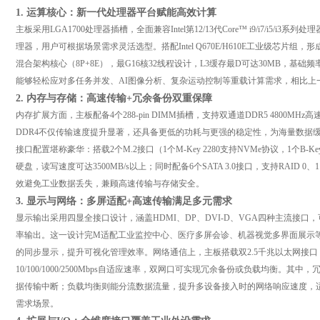
1. 运算核心：新一代处理器平台赋能高效计算
主板采用LGA1700处理器插槽，全面兼容Intel第12/13代Core™ i9/i7/i5/i3系列处
理器，用户可根据场景需求灵活选型。搭配Intel Q670E/H610E工业级芯片
混合架构核心（8P+8E），最G16核32线程设计，L3缓存最D可达30MB，基础频率覆盖
能够轻松应对多任务并发、AI图像分析、复杂运动控制等重载计算需求，相比上
2. 内存与存储：高速传输+冗余备份双重保障
内存扩展方面，主板配备4个288-pin DIMM插槽，支持双通道DDR5 4800MHz
DDR4不仅传输速度提升显著，还具备更低的功耗与更强的稳定性，为海量数据
接口配置堪称豪华：搭载2个M.2接口（1个M-Key 2280支持NVMe协议，1个B-Key
硬盘，读写速度可达3500MB/s以上；同时配备6个SATA 3.0接口，支持RAID
效避免工业数据丢失，兼顾高速传输与存储安全。
3. 显示与网络：多屏适配+高速传输满足多元需求
显示输出采用四显全接口设计，涵盖HDMI、DP、DVI-D、VGA四种主流接口
率输出。这一设计完M适配工业监控中心、医疗多屏会诊、机器视觉多界面展示
的同步显示，提升可视化管理效率。网络通信上，主板搭载双2.5千兆以太网接口，均采用
10/100/1000/2500Mbps自适应速率，双网口可实现冗余备份或负载均衡。
据传输中断；负载均衡则能分流数据流量，提升多设备接入时的网络响应速度，
需求场景。