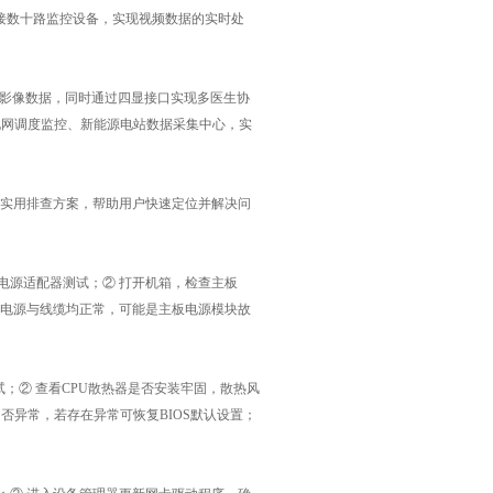
接数十路监控设备，实现视频数据的实时处
海量影像数据，同时通过四显接口实现多医生协
能电网调度监控、新能源电站数据采集中心，实
以下实用排查方案，帮助用户快速定位并解决问
电源适配器测试；② 打开机箱，检查主板
③ 若电源与线缆均正常，可能是主板电源模块故
试；② 查看CPU散热器是否安装牢固，散热风
是否异常，若存在异常可恢复BIOS默认设置；