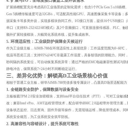
4. 扩展与I/O：全维度接口覆盖工业外设需求
扩展插槽配置充分考虑高D工业场景的定制化需求：包含1个PCIe Gen 5 x16插槽、4个PC
Gen 5插槽传输速度可达32GB/s，可适配高性能GPU、高速图像采集卡等设备；多
据采集卡等多类外设，实现多模块协同工作。I/O接口方面，提供16个USB接口（8个USB 
串口（支持RS-232/422/485模式）及2个音频接口，可直接连接传感器、PL
额外扩展转接模块，大幅简化系统布线，提升集成效率。
5. 环境适应性：工业级防护保障全天候运行
作为工业级主板，AIMB-788在环境适应性上表现优异：工作温度范围为0~60℃，
低温等恶劣工况；支持95%@40℃非凝露工作湿度，具备较强的防潮能力。同时，
秒间隔的系统复位，可自动恢复系统异常；通过严格的EMC电磁兼容性测试与防
静电冲击，保障系统7×24小时不间断稳定运行。
三、差异化优势：解锁高D工业场景核心价值
相较于普通工业主板，研华AIMB-788凭借多项专属设计，凸显高D场景适配能
1. 全链路安全防护，保障数据与设备安全
主板板载TPM 2.0安全加密模块，支持Intel平台信任技术（PTT），可对工
改；兼容Intel vPro、AMT远程管理技术，配合研华iBMC 2.0远程带外管理方案
设备状态监控、日志查询、固件升级等操作，无需现场运维，降低管理成本。同时，主
系统安全规范，为工业系统安全筑牢防线。
2. 高兼容性与容错设计，提升系统可靠性