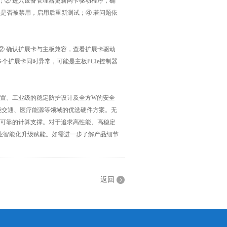
；② 进入设备管理器更新网卡驱动程序，确
器是否被禁用，启用后重新测试；④ 若问题依
；② 确认扩展卡与主板兼容，查看扩展卡驱动
多个扩展卡同时异常，可能是主板PCIe控制器
口扩展配置、工业级的稳定防护设计及全方W的安全
能交通、医疗能源等领域的优选硬件方案。无
提供可靠的计算支撑。对于追求高性能、高稳定
业智能化升级赋能。如需进一步了解产品细节
返回