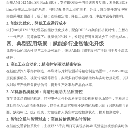
采用AMI 512 Mbit SPI Flash BIOS，支持BIOS备份与快速恢复功能，避免因
Linux等主流工业操作系统，同时适配各类工业扩展卡、外设，减少硬件兼容冲
部位采用加固设计，提升接口连接稳定性，降低工业振动、冲击对设备的影响。
3. 能效比优化，降低工业运行成本
依托Intel第12/13代处理器的能效优化技术，配合DDR5内存的低功耗特性，
上一代产品，同等负载下功耗降低20%以上，长期运行可显著减少工业用电成本
四、典型应用场景：赋能多行业智能化升级
凭借强劲的综合性能与工业级可靠性，研华AIMB-788主板已广泛应用于多个
硬件：
1. 高D工业自动化：精准控制驱动精密制造
在新能源汽车零部件制造、半导体芯片封装测试等精密制造场景中，AIMB-788
度伺服驱动器、视觉传感器等设备，实现多轴联动运动控制与实时数据处理。其
实时响应产线设备反馈信号，提升生产效率与产品合格率。
2. AI机器视觉检测：高清处理助力品质管控
在半导体晶圆缺陷检测、精密电子元件外观检测等高D机器视觉场景中，主板通过PCIe 
速处理4K/8K高清图像数据，结合AI算法实现微小缺陷的精准识别（识别精度
面、缺陷标记、统计报表，方便操作人员实时监控检测状态，提升检测效率。
3. 智能交通与智慧城市：高速传输保障实时管控
在智能交通管控系统中，主板双2.5千兆网口可实现多路4K高清监控视频的实时