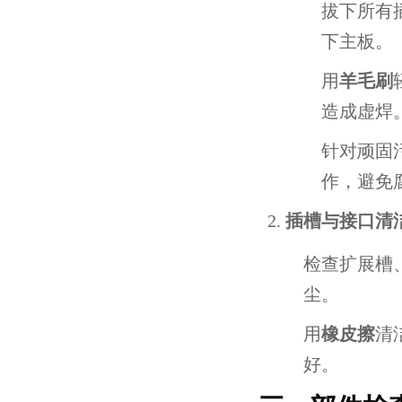
拔下所有
下主板。
用
羊毛刷
造成虚焊
针对顽固
作，避免
插槽与接口清
检查扩展槽、
尘。
用
橡皮擦
清
好。