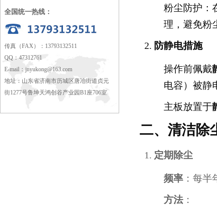
粉尘防护：
全国统一热线：
理，避免粉
防静电措施
传真（FAX）：13793132511
QQ：47312761
操作前佩戴
E-mail：
jnyukong@163.com
地址：山东省济南市历城区唐冶街道贞元
电容）被静
街1277号鲁坤天鸿创谷产业园B1座706室
主板放置于
二、清洁除
定期除尘
频率
：每半
方法
：