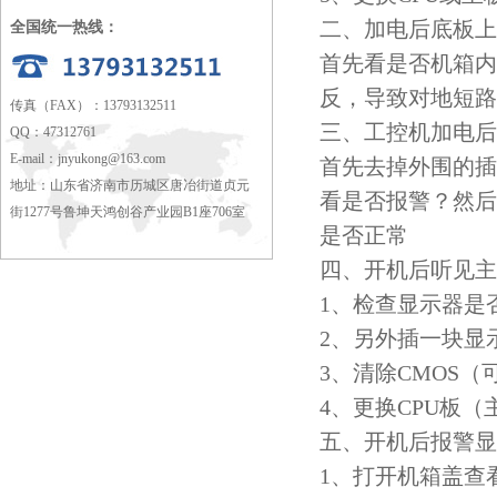
二、加电后底板上
全国统一热线：
首先看是否机箱内
反，导致对地短路
传真（FAX）：13793132511
三、工控机加电后
QQ：47312761
E-mail：
jnyukong@163.com
首先去掉外围的插
地址：山东省济南市历城区唐冶街道贞元
看是否报警？然后
街1277号鲁坤天鸿创谷产业园B1座706室
是否正常
四、开机后听见主
1、检查显示器是
2、另外插一块显
3、清除CMOS（
4、更换CPU板
五、开机后报警显
1、打开机箱盖查