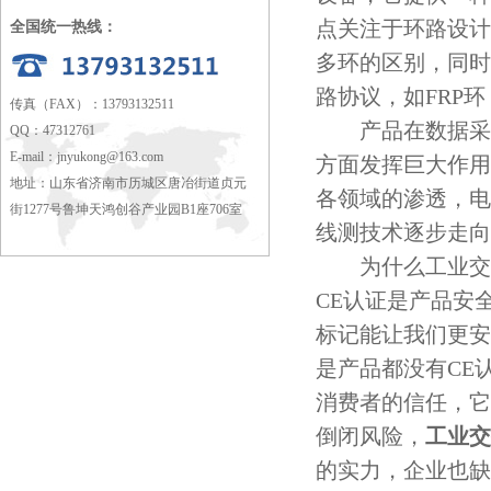
点关注于环路设计
全国统一热线：
多环的区别，同时
路协议，如FRP环，
传真（FAX）：13793132511
产品在数据采集
QQ：47312761
E-mail：
jnyukong@163.com
方面发挥巨大作用
地址：山东省济南市历城区唐冶街道贞元
各领域的渗透，电
街1277号鲁坤天鸿创谷产业园B1座706室
线测技术逐步走向
为什么工业交换
CE认证是产品安
标记能让我们更安
是产品都没有CE
消费者的信任，它
倒闭风险，
工业交
的实力，企业也缺