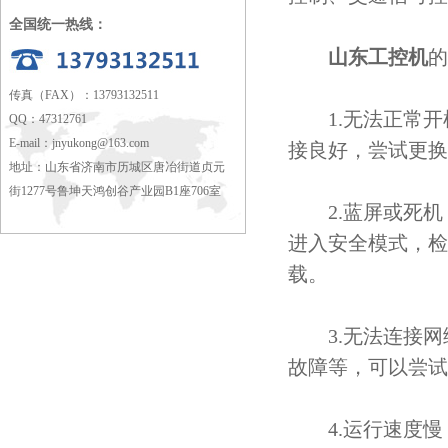
全国统一热线：
山东工控机
的
传真（FAX）：13793132511
1.无法正常开
QQ：47312761
E-mail：
jnyukong@163.com
接良好，尝试更换
地址：山东省济南市历城区唐冶街道贞元
街1277号鲁坤天鸿创谷产业园B1座706室
2.蓝屏或死机
进入安全模式，检
载。
3.无法连接网
故障等，可以尝试
4.运行速度慢