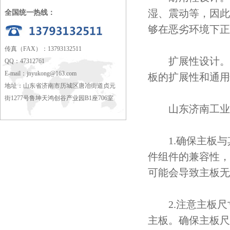
湿、震动等，因此
全国统一热线：
够在恶劣环境下正
传真（FAX）：13793132511
扩展性设计。通
QQ：47312761
E-mail：
jnyukong@163.com
板的扩展性和通用
地址：山东省济南市历城区唐冶街道贞元
街1277号鲁坤天鸿创谷产业园B1座706室
山东济南工业主
1.确保主板与
件组件的兼容性，
可能会导致主板无
2.注意主板尺
主板。确保主板尺