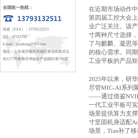
全国统一热线：
在近期市场动作中
第四届工控大会上
业广泛关注。该产品
传真（FAX）：13793132511
寸两种尺寸选择，
QQ：47312761
了与麒麟、凝思等
E-mail：
jnyukong@163.com
的核心需求。同期
地址：山东省济南市历城区唐冶街道贞元
街1277号鲁坤天鸿创谷产业园B1座706室
工业平板的产品矩
2025年以来，
尽管MIC-AI
——通过借鉴NVIDIA
一代工业平板可实
场景提供算力支撑。
寸坚固机身适配An
场景，Tian补