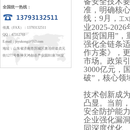
备安全技术要
全国统一热线：
准，明确核
线；9月，
工X
业2025-2
传真（FAX）：13793132511
国货国用”，
QQ：47312761
E-mail：
jnyukong@163.com
强化全链条
地址：山东省济南市历城区唐冶街道贞元
作方案》，
街1277号鲁坤天鸿创谷产业园B1座706室
市场。政策
3000亿元
破”，核心领
技术创新成
凸显。当前
安全防护能力系
企业强化漏
同深度优化