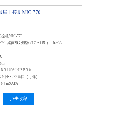
扇工控机MIC-770
机MIC-770
e™ i 桌面级处理器 (LGA1151) ，Intel®
℃
输出
B 3.1和6个USB 3.0
485和4个RS232串口（可选）
和1个mSATA
点击收藏