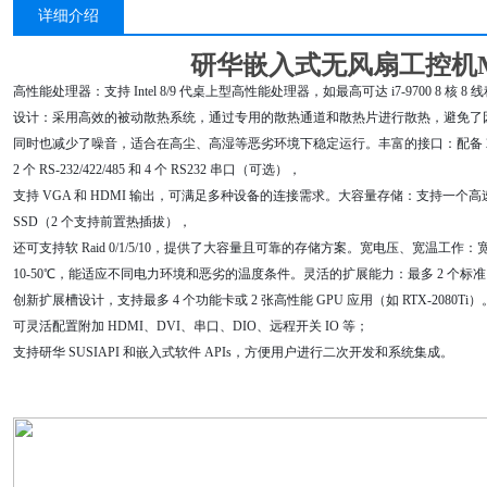
详细介绍
研华嵌入式无风扇工控机MI
高性能处理器：支持 Intel 8/9 代桌上型高性能处理器，如最高可达 i7-9700 8
设计：采用高效的被动散热系统，通过专用的散热通道和散热片进行散热，避免了
同时也减少了噪音，适合在高尘、高湿等恶劣环境下稳定运行。丰富的接口：配备 2 个 GigaLAN
2 个 RS-232/422/485 和 4 个 RS232 串口（可选），
支持 VGA 和 HDMI 输出，可满足多种设备的连接需求。大容量存储：支持一个高速的 NVM
SSD（2 个支持前置热插拔），
还可支持软 Raid 0/1/5/10，提供了大容量且可靠的存储方案。宽电压、宽温工作：宽
10-50℃，能适应不同电力环境和恶劣的温度条件。灵活的扩展能力：最多 2 个标准 mi
创新扩展槽设计，支持最多 4 个功能卡或 2 张高性能 GPU 应用（如 RTX-2080Ti）。
可灵活配置附加 HDMI、DVI、串口、DIO、远程开关 IO 等；
支持研华 SUSIAPI 和嵌入式软件 APIs，方便用户进行二次开发和系统集成。