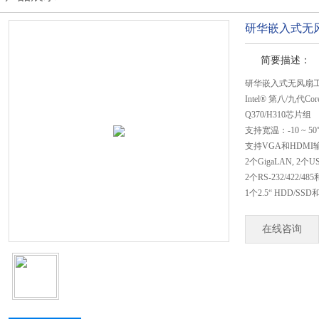
研华嵌入式无风
简要描述：
研华嵌入式无风扇工控
Intel® 第八/九代Cor
Q370/H310芯片组
支持宽温：-10 ~ 50
支持VGA和HDMI
2个GigaLAN, 2个US
2个RS-232/422/
1个2.5“ HDD/SSD
在线咨询