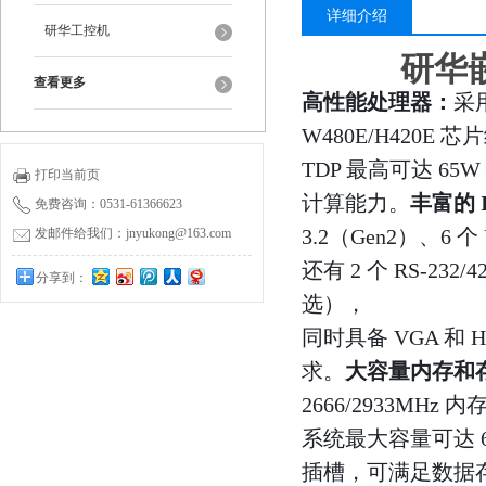
详细介绍
研华工控机
研华嵌
查看更多
高性能处理器：
采用
W480E/H420E 芯
TDP 最高可达 65
打印当前页
计算能力。
丰富的 
免费咨询：0531-61366623
3.2（Gen2）、6 个
发邮件给我们：jnyukong@163.com
还有 2 个 RS-23
分享到：
选），
同时具备 VGA 
求。
大容量内存和
2666/2933MHz 内
系统最大容量可达 64G
插槽，可满足数据