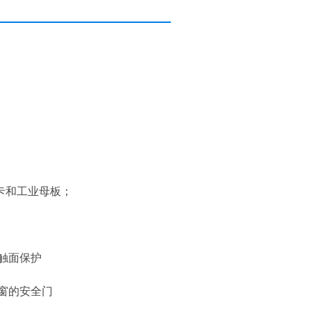
；
长卡和工业母板；
触面保护
窗的安全门