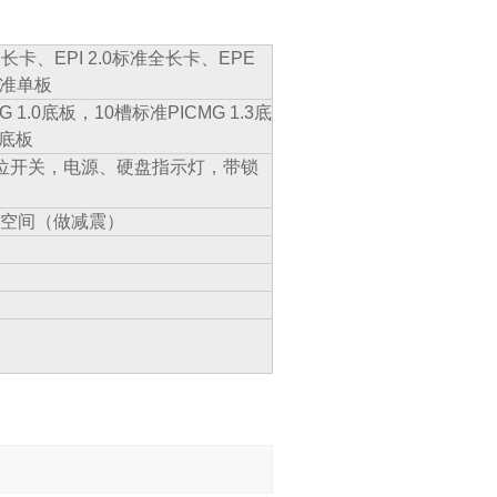
全长卡、
EPI 2.0
标准全长卡、
EPE
准单板
G 1.0
底板，
10
槽标准
PICMG 1.3
底
底板
位开关，电源、硬盘指示灯，带锁
空间（做减震）