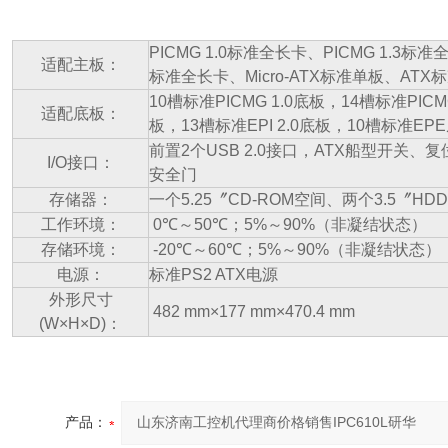
PICMG 1.0
标准全长卡、
PICMG 1.3
标准
适配主板：
标准全长卡、
Micro-ATX
标准单板、
ATX
标
10
槽标准
PICMG 1.0
底板，
14
槽标准
PICM
适配底板：
板，
13
槽标准
EPI 2.0
底板，
10
槽标准
EPE
前置
2
个
USB 2.0
接口，
ATX
船型开关、复
I/O
接口：
安全门
存储器：
一个
5.25
〞
CD-ROM
空间、两个
3.5
〞
HDD
工作环境：
0
℃
～
50
℃
；
5%
～
90%
（非凝结状态）
存储环境：
-20
℃
～
60
℃
；
5%
～
90%
（非凝结状态）
电源：
标准
PS2 ATX
电源
外形尺寸
482 mm×177 mm×470.4 mm
(W×H×D)
：
产品：