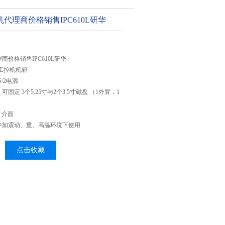
代理商价格销售IPC610L研华
价格销售IPC610L研华
工控机机箱
S/2电源
固定 3个5.25寸与2个3.5寸磁盘 （1外置，1
2 介面
中如震动、重、高温环境下使用
点击收藏