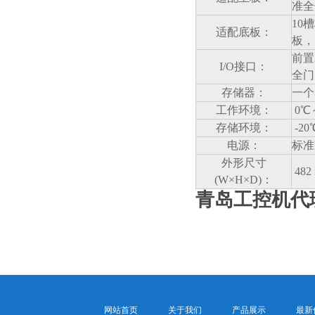
准全
10
槽
适配底板：
板，
前置
I/O
接口：
全门
存储器：
一个
工作环境：
0
℃
存储环境：
-20
电源：
标准
外形尺寸
482
(W×H×D)：
青岛工控机代理
网站首页
关于我们
产品展示
最新