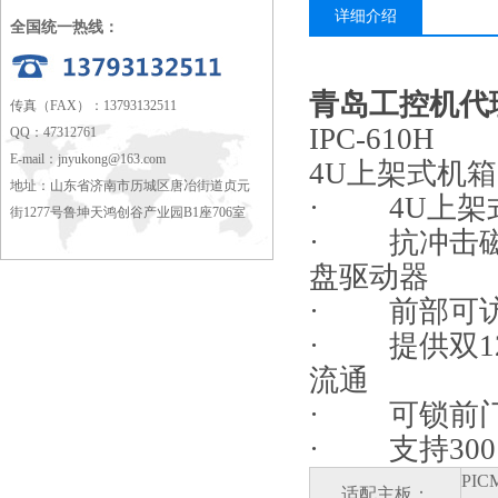
详细介绍
全国统一热线：
青岛工控机代理
传真（FAX）：13793132511
IPC-610H
QQ：47312761
E-mail：
jnyukong@163.com
4U
上架式机箱
地址：山东省济南市历城区唐冶街道贞元
·
4U
上架
街1277号鲁坤天鸿创谷产业园B1座706室
·
抗冲击磁
盘驱动器
·
前部可访
·
提供双1
流通
·
可锁前
·
支持300
PIC
适配主板：