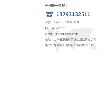
全国统一热线：
传真（FAX）：13793132511
QQ：47312761
E-mail：
jnyukong@163.com
地址：山东省济南市历城区唐冶街道贞元
街1277号鲁坤天鸿创谷产业园B1座706室