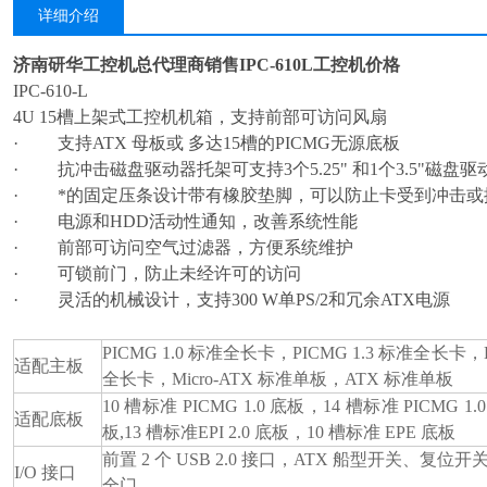
详细介绍
济南研华工控机总代理商销售IPC-610L工控机价格
IPC-610-L
4U 15
槽上架式工控机机箱，支持前部可访问风扇
·
支持ATX 母板或 多达15槽的PICMG无源底板
·
抗冲击磁盘驱动器托架可支持3个5.25" 和1个3.5"磁盘驱
·
*的固定压条设计带有橡胶垫脚，可以防止卡受到冲击或
·
电源和HDD活动性通知，改善系统性能
·
前部可访问空气过滤器，方便系统维护
·
可锁前门，防止未经许可的访问
·
灵活的机械设计，支持300 W单PS/2和冗余ATX电源
PICMG 1.0
标准全长卡，PICMG 1.3 标准全长卡，E
适配主板
全长卡，Micro-ATX 标准单板，ATX 标准单板
10
槽标准 PICMG 1.0 底板，14 槽标准 PICMG 1.0
适配底板
板,13 槽标准EPI 2.0 底板，10 槽标准 EPE 底板
前置 2 个 USB 2.0 接口，ATX 船型开关、
I/O
接口
全门