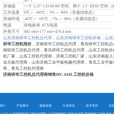
存储器
一个 5.25” CD-ROM 空间、两个 3.5” HDD 空
工作温度
0
℃
～ +60
℃
；5% ～ 90%（非凝结状态）
存储环境
-40
℃
～ +85
℃
；5% ～ 90%（非凝结状态）
电源
供电标准 ATX电源
外形尺寸
482 mm×177 mm×470.4 mm
山东济南研华工控机总代理
，
山东济南研华工控机价格
，
山东
研华工控机报价
，济南研华工控机总代理，青岛研华工控机总
南研祥工控机总代理，青岛研祥工控机总代理，山东工控机价
机厂家，山东工控机代理商，济南工控机厂家，山东济南嵌入
业主板代理商，山东济南工业平板电脑代理商，青岛工业平板
商，青岛工控机代理商
济南研华工控机总代理商销售IPC-610L工控机价格
我们
产品展示
最新促销
行业资讯
技术支持
在