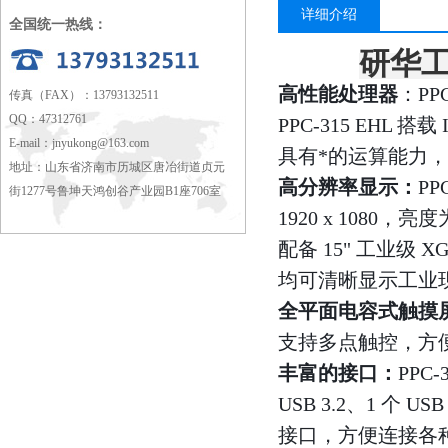
详细介绍
全国统一热线：
研华工
高性能处理器
：PPC
传真（FAX）：13793132511
QQ：47312761
PPC-315 EHL 搭载 
E-mail：
jnyukong@163.com
具有*的运算能力
地址：山东省济南市历城区唐冶街道贞元
高分辨率显示：
PP
街1277号鲁坤天鸿创谷产业园B1座706室
1920 x 1080，亮度为
配备 15" 工业级 XG
均可清晰显示工业
全平面电容式触摸
支持多点触控，方
丰富的接口：
PPC-
USB 3.2、1 个 USB
接口，方便连接各