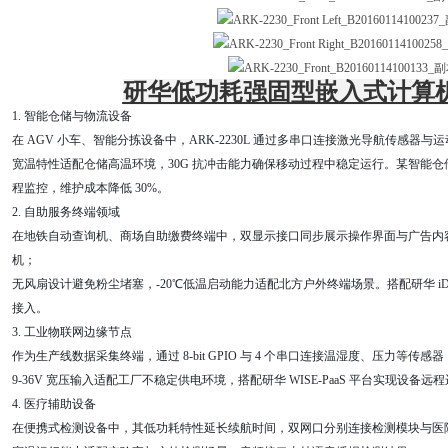
研华低功耗强固型嵌入式计算机AR
1. 智能仓储与物流设备
在 AGV 小车、智能分拣设备中，ARK-2230L 通过多串口连接激光导航传感器
宽温特性适配仓储高温环境，30G 抗冲击能力确保移动过程中稳定运行。某智能仓储
程监控，维护成本降低 30%。
2. 自助服务终端领域
在地铁自动查询机、商场自助缴费终端中，双显示接口同步展示操作界面与广告内容，
机；
无风扇设计避免粉尘堵塞，-20℃低温启动能力适配北方户外终端场景。搭配研华 iDo
接入。
3. 工业物联网边缘节点
作为生产线数据采集终端，通过 8-bit GPIO 与 4 个串口连接温湿度、压力等传感器
9-36V 宽压输入适配工厂不稳定供电环境，搭配研华 WISE-PaaS 平台实现设
4. 医疗辅助设备
在便携式检测设备中，其低功耗特性延长续航时间，双网口分别连接检测模块与医