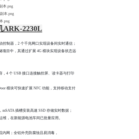
K-2230L
与运动控制器，2 个千兆网口实现设备间实时通信；
项目中，其通过扩展 4G 模块实现设备状态远
4 个 USB 接口连接触控屏、读卡器与打印
or 模块可快速扩展 NFC 功能，支持移动支付
，mSATA 插槽安装高速 SSD 存储实时数据；
备远程运维，在新能源电池车间已批量应用。
院内网；全铝外壳防腐蚀且易消毒，