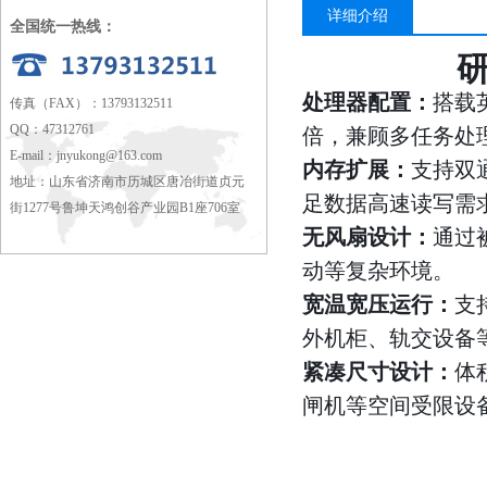
详细介绍
全国统一热线：
研
处理器配置：
搭载英
传真（FAX）：13793132511
QQ：47312761
倍，兼顾多任务处
E-mail：
jnyukong@163.com
内存扩展：
支持双通
地址：山东省济南市历城区唐冶街道贞元
足数据高速读写需
街1277号鲁坤天鸿创谷产业园B1座706室
无风扇设计：
通过
动等复杂环境。
宽温宽压运行：
支
外机柜、轨交设备
紧凑尺寸设计：
体
闸机等空间受限设