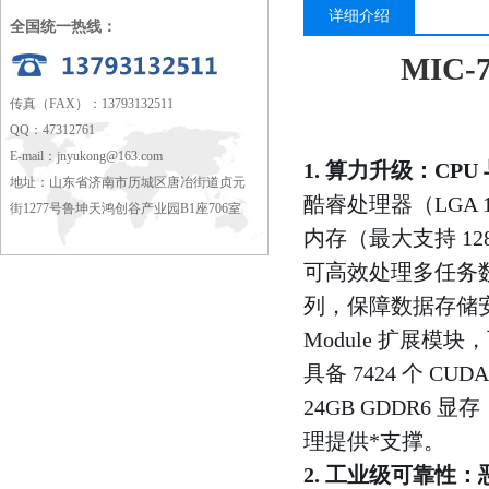
详细介绍
全国统一热线：
MIC
传真（FAX）：13793132511
QQ：47312761
E-mail：
jnyukong@163.com
1. 算力升级：CPU
地址：山东省济南市历城区唐冶街道贞元
酷睿处理器（LGA 17
街1277号鲁坤天鸿创谷产业园B1座706室
内存（最大支持 12
可高效处理多任务数据
列，保障数据存储安全与
Module 扩展模块，可
具备 7424 个 CUD
24GB GDDR6 显
理提供*支撑。
2. 工业级可靠性