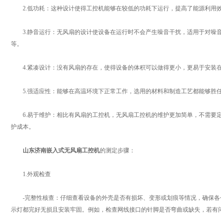
2.低功耗：这种设计使得工控机能够在较低的功耗下运行，提高了能源利用
3.静音运行：无风扇的设计使设备在运行时不会产生噪音干扰，适用于对噪音
等。
4.紧凑设计：没有风扇的存在，使得设备的体积可以做得更小，更易于安装在
5.强适应性：能够在高温环境下正常工作，选用的材料和制造工艺都能够胜
6.易于维护：相比有风扇的工控机，无风扇工控机的维护更加简单，不需要定
护成本。
山东济南嵌入式无风扇工控机
的测定步骤：
1.外观检查
-完整性核查：仔细查看设备的外壳是否有损坏、变形或划痕等情况，确保各个接
示灯都完好无损且安装牢固。例如，检查网线接口的针脚是否弯曲或缺失，若有